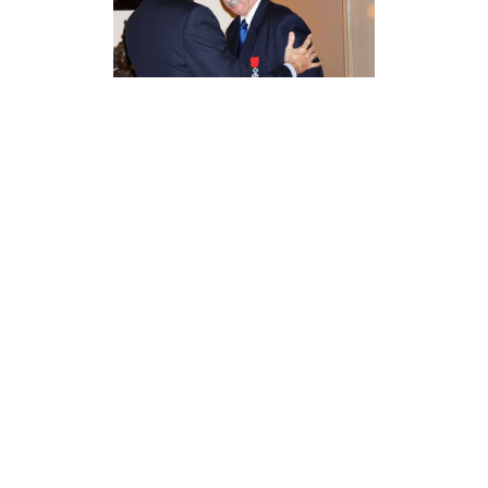
DERNIÈRES PARUTIONS
Seconde période de la campagne boursière pour l’année scolaire
2026-2027 est ouverte
Tutoriel, S’inscrire au Registre des Francais Etablis hors de France
et sur les listes électorales consulaires
TRIBUNE : l’importance du Registre consulaire pour les Français
de l’étranger
« Le coût réel de la vie au Vietnam : entre mythes et réalités »