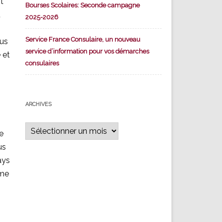
nt
Bourses Scolaires: Seconde campagne
u
2025-2026
Service France Consulaire, un nouveau
ous
service d’information pour vos démarches
 et
consulaires
ARCHIVES
Archives
e
us
ays
mme