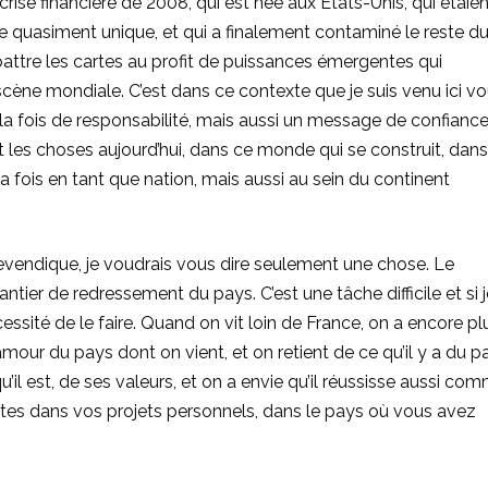
 crise financière de 2008, qui est née aux Etats-Unis, qui étaie
e quasiment unique, et qui a finalement contaminé le reste d
attre les cartes au profit de puissances émergentes qui
 scène mondiale. C’est dans ce contexte que je suis venu ici v
a fois de responsabilité, mais aussi un message de confiance
t les choses aujourd’hui, dans ce monde qui se construit, dans
la fois en tant que nation, mais aussi au sein du continent
revendique, je voudrais vous dire seulement une chose. Le
er de redressement du pays. C’est une tâche difficile et si j
cessité de le faire. Quand on vit loin de France, on a encore pl
mour du pays dont on vient, et on retient de ce qu’il y a du p
 qu’il est, de ses valeurs, et on a envie qu’il réussisse aussi co
êtes dans vos projets personnels, dans le pays où vous avez