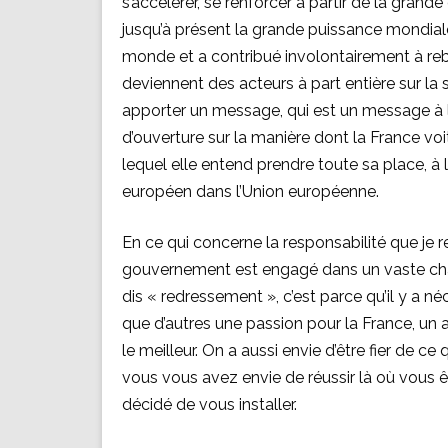
s’accélérer, se renforcer à partir de la grande
jusqu’à présent la grande puissance mondial
monde et a contribué involontairement à reb
deviennent des acteurs à part entière sur la
apporter un message, qui est un message à l
d’ouverture sur la manière dont la France voi
lequel elle entend prendre toute sa place, à 
européen dans l’Union européenne.
En ce qui concerne la responsabilité que je 
gouvernement est engagé dans un vaste chanti
dis « redressement », c’est parce qu’il y a né
que d’autres une passion pour la France, un a
le meilleur. On a aussi envie d’être fier de ce
vous vous avez envie de réussir là où vous 
décidé de vous installer.