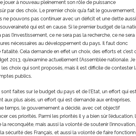
de jouer à nouveau pleinement son rôle de puissance
sûr par des choix. Le premier choix qu’a fait le gouvernement,
s ne pouvons pas continuer avec un déficit et une dette aussi
souveraineté qui est en cause. Si le premier budget de la nat
 pas l’investissement, ce ne sera pas la recherche, ce ne sera
uctures nécessaires au développement du pays. Il faut donc
fatalité. Cela demande en effet un choix, des efforts et c’est 
get 2013, qu’examine actuellement l’Assemblée nationale. Je
es choix qui sont proposés, mais il est difficile de contester l
omptes publics.
ont faites sur le budget du pays et de l’Etat, un effort qui es
ux plus aisés, un effort qui est demandé aux entreprises,
me temps, le gouvernement a décidé, avec cet objectif
er ces priorités. Parmi les priorités il y a bien sûr l’éducation, 
 la reconquête, mais aussi la volonté de soutenir l’innovation,
 la sécurité des Français, et aussi la volonté de faire fonctionn