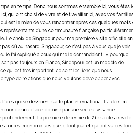
 de temps en temps. Donc nous sommes ensemble ici, vous êtes l
ci, qui ont choisi de vivre et de travailler ici, avec vos famille
ir qui est le mien de vous rencontrer après ces quelques mots 
es représentants d’une communauté française particulièreme
e. Le choix de Singapour pour ma première visite officielle en
t pas dû au hasard. Singapour, ce n’est pas à vous que je vais
sie. Je l’ai expliqué à ceux qui me le demandaient : « pourquoi
e sait pas toujours en France, Singapour est un modèle de
e qui est très important, ce sont les liens que nous
t le type de relations que nous voulons développer avec
libres qui se dessinent sur le plan international. La dernière
d’un monde unipolaire, dominé par une seule puissance.
r profondément. La première décennie du 21e siècle a révélé
lles forces économiques qui se font jour et qui ont vu ces for