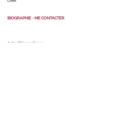
CINR.
BIOGRAPHIE
-
ME CONTACTER
Actualités pratiques
Chomage
Fiscalité
Protection sociale
Retraite
Scolarité et bourses scolaires