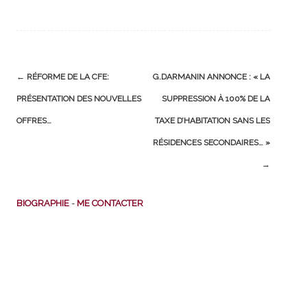
Post
←
RÉFORME DE LA CFE:
G.DARMANIN ANNONCE : « LA
navigation
PRÉSENTATION DES NOUVELLES
SUPPRESSION À 100% DE LA
OFFRES…
TAXE D’HABITATION SANS LES
RÉSIDENCES SECONDAIRES… »
→
BIOGRAPHIE
-
ME CONTACTER
Actualités pratiques
Chomage