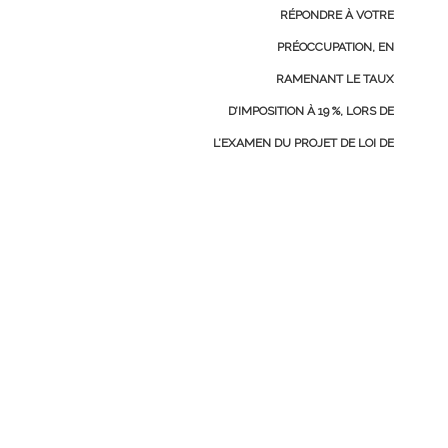
RÉPONDRE À VOTRE
PRÉOCCUPATION, EN
RAMENANT LE TAUX
D’IMPOSITION À 19 %, LORS DE
L’EXAMEN DU PROJET DE LOI DE
FINANCES RECTIFICATIVE. »
→
BIOGRAPHIE
-
ME CONTACTER
Actualités pratiques
Chomage
Fiscalité