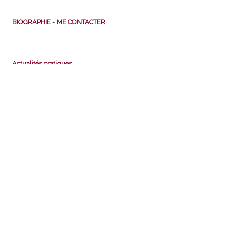
BIOGRAPHIE
-
ME CONTACTER
Actualités pratiques
Chomage
Fiscalité
Protection sociale
Retraite
Scolarité et bourses scolaires
DIAPORAMA