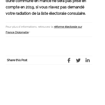
d’une commune en France ne sera pas prise en
compte en 2019, si vous n’avez pas demandé
votre radiation de la liste électorale consulaire.
Pour plus d’informations, retrouvez la
réforme électorale sur
France Diplomatie
!
Share this Post
Post
←
CARTON ROUGE !
POINT D’ECOUTE VIETNAM
→