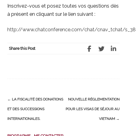
Inscrivez-vous et posez toutes vos questions dès
à présent en cliquant sur le lien suivant :
http://www.chatconference.com/chat/cnav_tchat/s_3
Share this Post
Post
←
LA FISCALITÉ DES DONATIONS
NOUVELLE RÉGLEMENTATION
navigation
ET DES SUCCESSIONS
POUR LES VISAS DE SÉJOUR AU
INTERNATIONALES.
VIETNAM
→
BIOGRAPHIE
-
ME CONTACTER