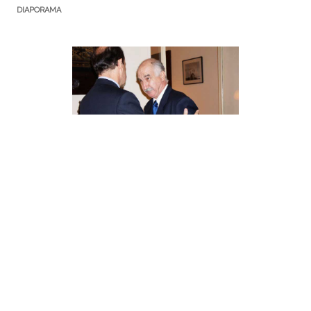
DIAPORAMA
DERNIÈRES PARUTIONS
Seconde période de la campagne boursière pour l’année scolaire
2026-2027 est ouverte
Tutoriel, S’inscrire au Registre des Francais Etablis hors de France
et sur les listes électorales consulaires