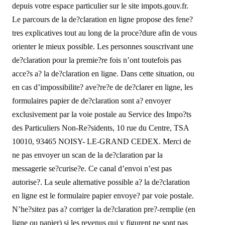
depuis votre espace particulier sur le site impots.gouv.fr.
Le parcours de la de?claration en ligne propose des fene?
tres explicatives tout au long de la proce?dure afin de vous
orienter le mieux possible. Les personnes souscrivant une
de?claration pour la premie?re fois n’ont toutefois pas
acce?s a? la de?claration en ligne. Dans cette situation, ou
en cas d’impossibilite? ave?re?e de de?clarer en ligne, les
formulaires papier de de?claration sont a? envoyer
exclusivement par la voie postale au Service des Impo?ts
des Particuliers Non-Re?sidents, 10 rue du Centre, TSA
10010, 93465 NOISY- LE-GRAND CEDEX. Merci de
ne pas envoyer un scan de la de?claration par la
messagerie se?curise?e. Ce canal d’envoi n’est pas
autorise?. La seule alternative possible a? la de?claration
en ligne est le formulaire papier envoye? par voie postale.
N’he?sitez pas a? corriger la de?claration pre?-remplie (en
ligne ou papier) si les revenus qui y figurent ne sont pas