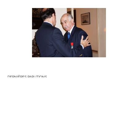
DERNIÈRES PARUTIONS
Tutoriel, S’inscrire au Registre des Francais Etablis hors de France
et sur les listes électorales consulaires
TRIBUNE : l’importance du Registre consulaire pour les Français
de l’étranger
« Le coût réel de la vie au Vietnam : entre mythes et réalités »