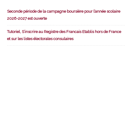
Seconde période de la campagne boursière pour l’année scolaire
2026-2027 est ouverte
Tutoriel, S’inscrire au Registre des Francais Etablis hors de France
et sur les listes électorales consulaires
TRIBUNE : l’importance du Registre consulaire pour les Français
de l’étranger
« Le coût réel de la vie au Vietnam : entre mythes et réalités »
Bourses Scolaires: Seconde campagne 2025-2026
ARCHIVES
Archives