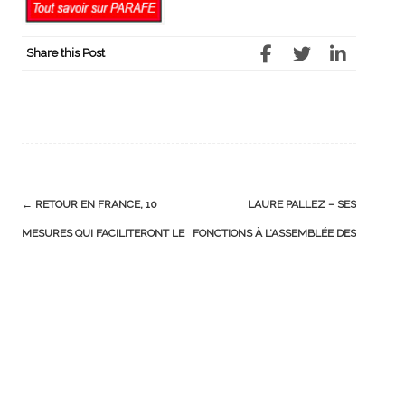
Share this Post
Post
←
RETOUR EN FRANCE, 10
LAURE PALLEZ – SES
navigation
MESURES QUI FACILITERONT LE
FONCTIONS À L’ASSEMBLÉE DES
RETOUR DES FRANÇAIS DE
FRANÇAIS DE L’ÉTRANGER
→
L’ÉTRANGER ET UN
SIMULATEUR.
BIOGRAPHIE
-
ME CONTACTER