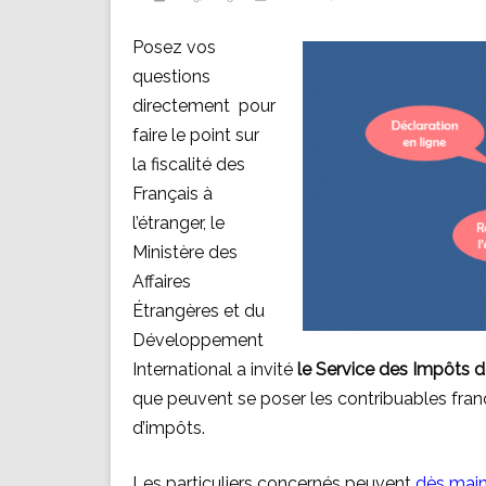
Posez vos
questions
directement pour
faire le point sur
la fiscalité des
Français à
l’étranger, le
Ministère des
Affaires
Étrangères et du
Développement
International a invité
le Service des Impôts d
que peuvent se poser les contribuables franç
d’impôts.
Les particuliers concernés peuvent
dès main